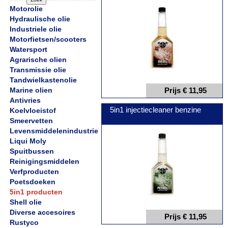
Motorolie
Hydraulische olie
Industriele olie
Motorfietsen/scooters
Watersport
Agrarische olien
Transmissie olie
Tandwielkastenolie
Marine olien
Prijs € 11,95
Antivries
5in1 injectiecleaner benzine
Koelvloeistof
Smeervetten
Levensmiddelenindustrie
Liqui Moly
Spuitbussen
Reinigingsmiddelen
Verfproducten
Poetsdoeken
5in1 producten
Shell olie
Diverse accesoires
Prijs € 11,95
Rustyco