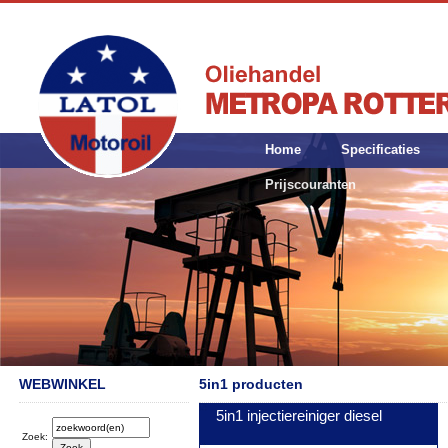
Home
Specificaties
Prijscouranten
WEBWINKEL
5in1 producten
5in1 injectiereiniger diesel
Zoek: