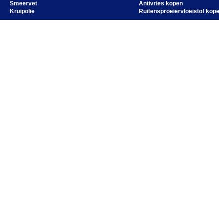
Smeervet
Antivries kopen
Kruipolie
Ruitensproeiervloeistof kop